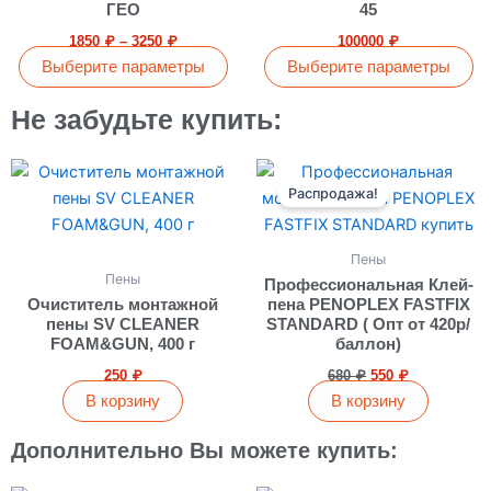
ГЕО
45
1850
₽
–
3250
₽
100000
₽
Выберите параметры
Выберите параметры
Не забудьте купить:
Первоначальная
Текущая
цена
цена:
Распродажа!
составляла
550 ₽.
680 ₽.
Пены
Пены
Профессиональная Клей-
Очиститель монтажной
пена PENOPLEX FASTFIX
пены SV CLEANER
STANDARD ( Опт от 420р/
FOAM&GUN, 400 г
баллон)
250
₽
680
₽
550
₽
В корзину
В корзину
Дополнительно Вы можете купить: