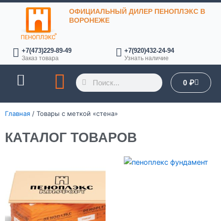
Перейти
ОФИЦИАЛЬНЫЙ ДИЛЕР ПЕНОПЛЭКС В
к
ВОРОНЕЖЕ
содержимому
+7(473)229-89-49
+7(920)432-24-94
Заказ товара
Узнать наличие
Поиск
Поиск
Корзин
0
₽
ОПЛАТА И ДОСТАВКА
Главная
/ Товары с меткой «стена»
КАТАЛОГ ТОВАРОВ
Диапазон
Диапазон
Этот
Этот
цен:
цен:
товар
товар
176 ₽
0 ₽
имеет
имеет
–
–
827 ₽
869 ₽
несколько
несколько
вариаций.
вариаций.
Опции
Опции