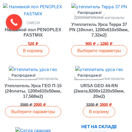
на
Диапазон
Этот
странице
цен:
Распродажа!
товар
товара.
900 ₽
Дополнительные материалы
имеет
–
СМЕСИ
Утеплитель Урса Терра 37
1280 ₽
несколько
Наливной пол PENOPLEX
PN (10плит, 1200х610х50мм,
вариаций.
FASTMIX
7,32м2)
Опции
520
₽
900
₽
–
1280
₽
можно
В корзину
Выберите параметры
выбрать
на
Первоначальная
Текущая
Первоначальная
Текущая
Этот
странице
цена
цена:
цена
цена:
Распродажа!
Распродажа!
товар
товара.
составляла
2000 ₽.
составляла
3000 ₽.
Дополнительные материалы
Дополнительные материалы
имеет
3580 ₽.
3200 ₽.
Утеплитель Урса ГЕО П-15
URSA GEO 44-RN
несколько
(24плиты, 1200х610х50мм,
(2мата,8200х1220х50мм,
17,568м2)
20м2)
вариаций.
Опции
3580
₽
2000
₽
3200
₽
3000
₽
можно
Выберите параметры
В корзину
выбрать
на
НЕТ НА СКЛАДЕ
Диапазон
Этот