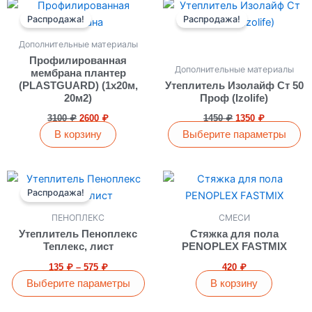
Первоначальная
Текущая
Первоначальная
Текущая
Этот
цена
цена:
цена
цена:
Распродажа!
Распродажа!
товар
составляла
2600 ₽.
составляла
1350 ₽.
имеет
3100 ₽.
1450 ₽.
Дополнительные материалы
несколько
Профилированная
Дополнительные материалы
вариаций.
мембрана плантер
(PLASTGUARD) (1х20м,
Утеплитель Изолайф Ст 50
Опции
20м2)
Проф (Izolife)
можно
3100
₽
2600
₽
1450
₽
1350
₽
выбрать
В корзину
Выберите параметры
на
странице
товара.
Диапазон
Этот
цен:
Распродажа!
товар
135 ₽
имеет
–
ПЕНОПЛЕКС
СМЕСИ
575 ₽
несколько
Утеплитель Пеноплекс
Стяжка для пола
вариаций.
Теплекс, лист
PENOPLEX FASTMIX
Опции
135
₽
–
575
₽
420
₽
можно
Выберите параметры
В корзину
выбрать