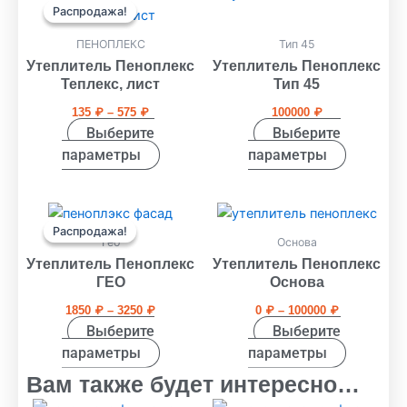
цен:
Распродажа!
Распродажа!
товар
товар
135 ₽
имеет
имеет
–
ПЕНОПЛЕКС
Тип 45
575 ₽
несколько
несколько
Утеплитель Пеноплекс
Утеплитель Пеноплекс
вариаций.
вариаций.
Теплекс, лист
Тип 45
Опции
Опции
135
₽
–
575
₽
100000
₽
можно
можно
Выберите
Выберите
выбрать
выбрать
параметры
параметры
на
на
странице
странице
Диапазон
Диапазон
товара.
товара.
Этот
Этот
цен:
цен:
Распродажа!
Распродажа!
товар
товар
1850 ₽
0 ₽
Гео
Основа
имеет
имеет
–
–
Утеплитель Пеноплекс
Утеплитель Пеноплекс
3250 ₽
100000 ₽
несколько
несколько
ГЕО
Основа
вариаций.
вариаций.
1850
₽
–
3250
₽
0
₽
–
100000
₽
Опции
Опции
Выберите
Выберите
можно
можно
параметры
параметры
выбрать
выбрать
Вам также будет интересно…
на
на
Диапазон
Диапазон