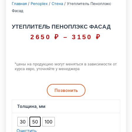
Главная
/
Penoplex
/
Стена
/ Утеплитель Пеноплэкс
Фасад
УТЕПЛИТЕЛЬ ПЕНОПЛЭКС ФАСАД
2650
₽
–
3150
₽
Диапа
цен:
2650 ₽
–
*цены на продукцию могут меняться в зависимости от
курса евро, уточняйте у менеджера
3150 ₽
Позвонить
Количество
Толщина, мм
товара
Утеплитель
30
50
100
Пеноплэкс
Очистить
Фасад