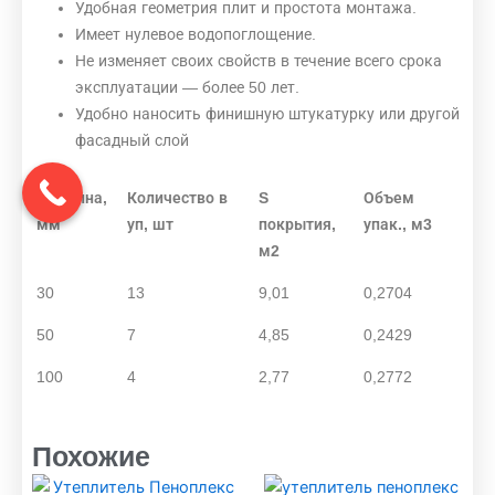
Удобная геометрия плит и простота монтажа.
Имеет нулевое водопоглощение.
Не изменяет своих свойств в течение всего срока
эксплуатации — более 50 лет.
Удобно наносить финишную штукатурку или другой
фасадный слой
Толщина,
Количество в
S
Объем
мм
уп, шт
покрытия,
упак., м3
м2
30
13
9,01
0,2704
50
7
4,85
0,2429
100
4
2,77
0,2772
Похожие
Диапазон
Этот
Этот