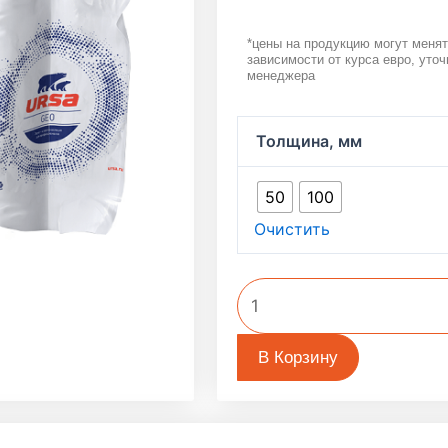
*цены на продукцию могут менят
зависимости от курса евро, уточ
менеджера
Количество
Толщина, мм
товара
Утеплитель
50
100
Урса
Очистить
ГЕО
П-15
(24плиты,
1200х610х50мм,
17,568м2)
В Корзину