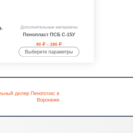
на
странице
товара.
Дополнительные материалы
-
Пенопласт ПСБ С-15У
90
₽
–
280
₽
Выберите параметры
ьный дилер Пеноплэкс в
Воронеже