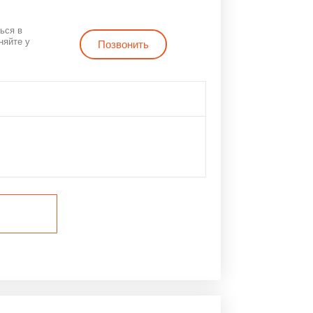
3580 ₽.
ься в
няйте у
Позвонить