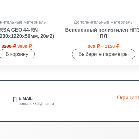
на
странице
товара.
нительные материалы
Дополнительные материалы
RSA GEO 44-RN
Вспененный полиэтилен НПЭ
8200х1220х50мм, 20м2)
ПЛ
3200
₽
3000
₽
900
₽
–
1150
₽
В корзину
Выберите параметры
Официал
E-MAIL
penoplex36@mail.ru