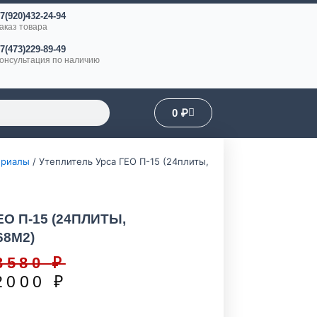
7(920)432-24-94
аказ товара
7(473)229-89-49
онсультация по наличию
Корзина
0
₽
ериалы
/ Утеплитель Урса ГЕО П-15 (24плиты,
О П-15 (24ПЛИТЫ,
68М2)
3580
₽
Первоначальная
Текущая
2000
₽
цена
цена:
составляла
2000 ₽.