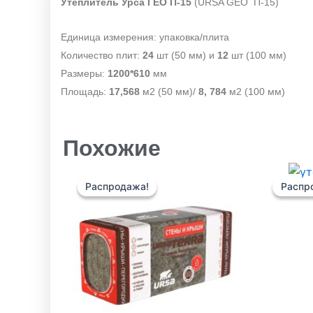
Утеплитель Урса ГЕО П-15
(URSA GEO П-15)
Единица измерения: упаковка/плита
Количество плит:
24
шт (50 мм) и
12
шт (100 мм)
Размеры:
1200*610
мм
Площадь:
17,568
м2 (50 мм)/
8, 784
м2 (100 мм)
Похожие
Диапазон
Этот
цен:
Распродажа!
Распродажа!
Распр
Распр
товар
900 ₽
имеет
–
1280 ₽
несколько
вариаций.
Опции
можно
выбрать