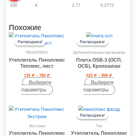
100
4
2,77
0,2772
Похожие
Диапазон
Диапазон
Этот
Этот
цен:
цен:
Распродажа!
Распродажа!
Распродажа!
Распродажа!
товар
товар
135 ₽
625 ₽
имеет
имеет
–
–
ПЕНОПЛЕКС
Дополнительные материалы
780 ₽
890 ₽
несколько
несколько
Утеплитель Пеноплекс
Плита OSB-3 (ОСП,
вариаций.
вариаций.
Теплекс, лист
ОСБ), Кроношпан
Опции
Опции
135
₽
–
780
₽
625
₽
–
890
₽
можно
можно
Выберите
Выберите
выбрать
выбрать
параметры
параметры
на
на
странице
странице
Диапазон
Диапазон
товара.
товара.
Этот
Этот
цен:
цен:
Распродажа!
Распродажа!
товар
товар
515 ₽
1850 ₽
имеет
имеет
–
–
Экстрим
Гео
1050 ₽
3250 ₽
несколько
несколько
Утеплитель Пеноплекс
Утеплитель Пеноплекс