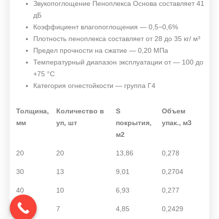
Звукопоглощение Пеноплекса Основа составляет 41
дБ
Коэффициент влагопоглощения — 0,5−0,6%
Плотность пеноплекса составляет от 28 до 35 кг/ м³
Предел прочности на сжатие — 0,20 МПа
Температурный диапазон эксплуатации от — 100 до
+75 °С
Категория огнестойкости — группа Г4
Толщина,
Количество в
S
Объем
мм
уп, шт
покрытия,
упак., м3
м2
20
20
13,86
0,278
30
13
9,01
0,2704
40
10
6,93
0,277
50
7
4,85
0,2429