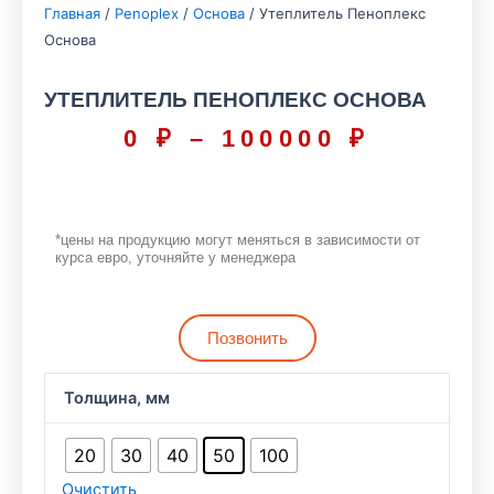
Главная
/
Penoplex
/
Основа
/ Утеплитель Пеноплекс
Основа
УТЕПЛИТЕЛЬ ПЕНОПЛЕКС ОСНОВА
0
₽
–
100000
₽
Диапаз
цен:
0 ₽
–
*цены на продукцию могут меняться в зависимости от
курса евро, уточняйте у менеджера
100000
Позвонить
Количество
Толщина, мм
товара
Утеплитель
20
30
40
50
100
Пеноплекс
Очистить
Основа