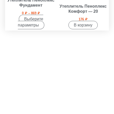
Утеплитель Пеноплекс
869 ₽
несколько
Фундамент
Утеплитель Пеноплекс
вариаций.
Комфорт — 20
0
₽
–
869
₽
Опции
Выберите
176
₽
можно
параметры
В корзину
выбрать
на
странице
товара.