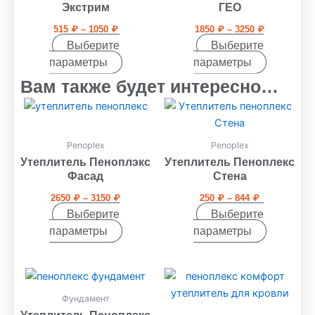
вариаций.
вариаций.
Экстрим
ГЕО
Опции
Опции
515
₽
–
1050
₽
1850
₽
–
3250
₽
можно
можно
Выберите
Выберите
выбрать
выбрать
параметры
параметры
на
на
Вам также будет интересно…
странице
странице
Диапазон
Диапазон
Этот
Этот
товара.
товара.
цен:
цен:
товар
товар
2650 ₽
250 ₽
имеет
имеет
–
–
Penoplex
Penoplex
3150 ₽
844 ₽
несколько
несколько
Утеплитель Пеноплэкс
Утеплитель Пеноплекс
вариаций.
вариаций.
Фасад
Стена
Опции
Опции
2650
₽
–
3150
₽
250
₽
–
844
₽
можно
можно
Выберите
Выберите
выбрать
выбрать
параметры
параметры
на
на
странице
странице
Диапазон
товара.
товара.
Этот
цен:
товар
0 ₽
Фундамент
имеет
–