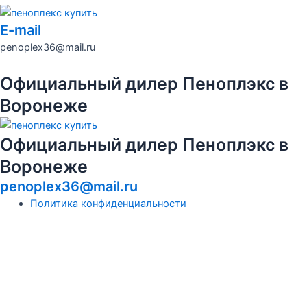
E-mail
penoplex36@mail.ru
Официальный дилер Пеноплэкс в
Воронеже
Официальный дилер Пеноплэкс в
Воронеже
penoplex36@mail.ru
Политика конфиденциальности
Хотите получить скидку пройдите опрос
Для какой конструкции нужен утеплитель
фундамент
стены
кровля
подвал
для всего
(универсальные)
Выберите толщину утеплителя