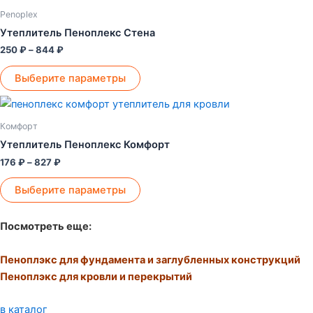
цен:
товар
250 ₽
на
Penoplex
–
имеет
странице
Утеплитель Пеноплекс Стена
844 ₽
несколько
товара.
250
₽
–
844
₽
вариаций.
Опции
Выберите параметры
можно
Диапазон
Этот
выбрать
цен:
товар
176 ₽
на
Комфорт
–
имеет
странице
Утеплитель Пеноплекс Комфорт
827 ₽
несколько
товара.
176
₽
–
827
₽
вариаций.
Опции
Выберите параметры
можно
выбрать
Посмотреть еще:
на
странице
Пеноплэкс для фундамента и заглубленных конструкций
товара.
Пеноплэкс для кровли и перекрытий
в каталог