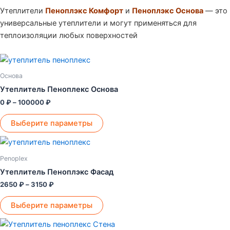
Утеплители
Пеноплэкс Комфорт
и
Пеноплэкс Основа
— это
универсальные утеплители и могут применяться для
теплоизоляции любых поверхностей
Диапазон
Этот
цен:
товар
0 ₽
Основа
–
имеет
Утеплитель Пеноплекс Основа
100000 ₽
несколько
0
₽
–
100000
₽
вариаций.
Опции
Выберите параметры
можно
Диапазон
Этот
выбрать
цен:
товар
2650 ₽
на
Penoplex
–
имеет
странице
Утеплитель Пеноплэкс Фасад
3150 ₽
несколько
товара.
2650
₽
–
3150
₽
вариаций.
Опции
Выберите параметры
можно
Диапазон
Этот
выбрать