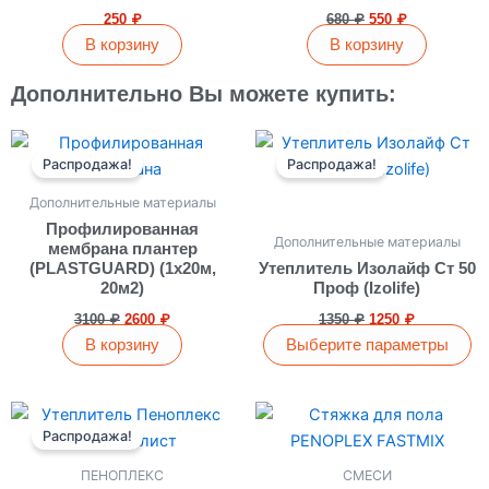
250
₽
680
₽
550
₽
В корзину
В корзину
Дополнительно Вы можете купить:
Первоначальная
Текущая
Первоначальная
Текущая
Этот
цена
цена:
цена
цена:
Распродажа!
Распродажа!
товар
составляла
2600 ₽.
составляла
1250 ₽.
имеет
3100 ₽.
1350 ₽.
Дополнительные материалы
несколько
Профилированная
Дополнительные материалы
вариаций.
мембрана плантер
(PLASTGUARD) (1х20м,
Утеплитель Изолайф Ст 50
Опции
20м2)
Проф (Izolife)
можно
3100
₽
2600
₽
1350
₽
1250
₽
выбрать
В корзину
Выберите параметры
на
странице
товара.
Диапазон
Этот
цен:
Распродажа!
товар
125 ₽
имеет
–
ПЕНОПЛЕКС
СМЕСИ
575 ₽