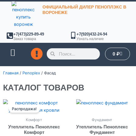
Перейти
ОФИЦИАЛЬНЫЙ ДИЛЕР ПЕНОПЛЭКС В
к
ВОРОНЕЖЕ
содержимому
+7(473)229-89-49
+7(920)432-24-94
Заказ товара
Узнать наличие
Поиск
Поиск
Корзин
0
₽
ОПЛАТА И ДОСТАВКА
Главная
/
Penoplex
/ Фасад
КАТАЛОГ ТОВАРОВ
Диапазон
Диапазон
Этот
Этот
цен:
цен:
Распродажа!
товар
товар
171 ₽
0 ₽
имеет
имеет
–
–
Комфорт
Фундамент
827 ₽
860 ₽
несколько
несколько
Утеплитель Пеноплекс
Утеплитель Пеноплекс
вариаций.
вариаций.
Комфорт
Фундамент