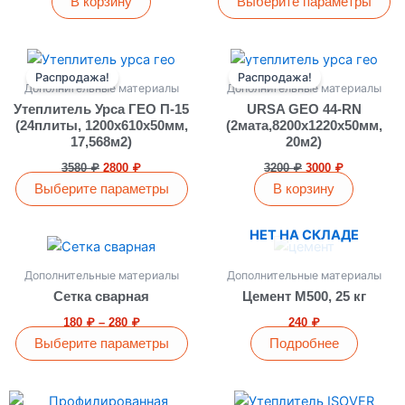
В корзину
Выберите параметры
Первоначальная
Текущая
Первоначальная
Текущая
Этот
цена
цена:
цена
цена:
Распродажа!
Распродажа!
товар
составляла
2800 ₽.
составляла
3000 ₽.
Дополнительные материалы
Дополнительные материалы
имеет
3580 ₽.
3200 ₽.
Утеплитель Урса ГЕО П-15
URSA GEO 44-RN
несколько
(24плиты, 1200х610х50мм,
(2мата,8200х1220х50мм,
17,568м2)
20м2)
вариаций.
Опции
3580
₽
2800
₽
3200
₽
3000
₽
можно
Выберите параметры
В корзину
выбрать
на
НЕТ НА СКЛАДЕ
Диапазон
Этот
странице
цен:
товар
180 ₽
товара.
Дополнительные материалы
Дополнительные материалы
имеет
–
Сетка сварная
Цемент М500, 25 кг
280 ₽
несколько
180
₽
–
280
₽
240
₽
вариаций.
Выберите параметры
Подробнее
Опции
можно
выбрать
Первоначальная
Текущая
Диапазон
Этот