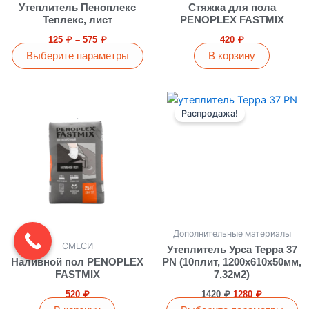
несколько
Утеплитель Пеноплекс
Стяжка для пола
вариаций.
Теплекс, лист
PENOPLEX FASTMIX
Опции
125
₽
–
575
₽
420
₽
можно
Выберите параметры
В корзину
выбрать
на
Первоначальная
Текущая
Этот
странице
цена
цена:
Распродажа!
товар
товара.
составляла
1280 ₽.
имеет
1420 ₽.
несколько
вариаций.
Опции
можно
выбрать
на
Дополнительные материалы
СМЕСИ
странице
Утеплитель Урса Терра 37
Наливной пол PENOPLEX
PN (10плит, 1200х610х50мм,
товара.
FASTMIX
7,32м2)
520
₽
1420
₽
1280
₽