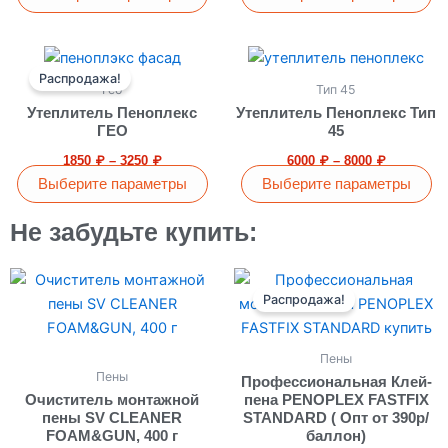
можно
можно
выбрать
выбрать
Диапазон
Диапазон
Этот
Этот
на
на
цен:
цен:
Распродажа!
товар
товар
странице
странице
1850 ₽
6000 ₽
Гео
Тип 45
имеет
имеет
–
–
товара.
товара.
Утеплитель Пеноплекс
Утеплитель Пеноплекс Тип
3250 ₽
8000 ₽
несколько
несколько
ГЕО
45
вариаций.
вариаций.
1850
₽
–
3250
₽
6000
₽
–
8000
₽
Опции
Опции
Выберите параметры
Выберите параметры
можно
можно
выбрать
выбрать
Не забудьте купить:
на
на
странице
странице
Первоначальная
Текущая
цена
цена:
товара.
товара.
Распродажа!
составляла
550 ₽.
680 ₽.
Пены
Пены
Профессиональная Клей-
Очиститель монтажной
пена PENOPLEX FASTFIX
пены SV CLEANER
STANDARD ( Опт от 390р/
FOAM&GUN, 400 г
баллон)