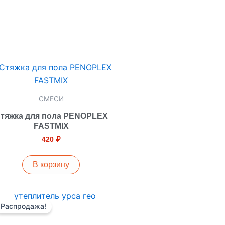
СМЕСИ
тяжка для пола PENOPLEX
FASTMIX
420
₽
В корзину
Первоначальная
Текущая
цена
цена:
Распродажа!
составляла
3000 ₽.
3200 ₽.