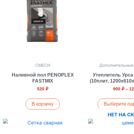
не
ва
Оп
м
вы
на
ст
то
СМЕСИ
Дополнительные
Наливной пол PENOPLEX
Утеплитель Урса
FASTMIX
(10плит, 1200х610
520
₽
900
₽
–
1
В корзину
Выберите па
НЕТ НА С
Диапазон
Этот
цен:
товар
180 ₽