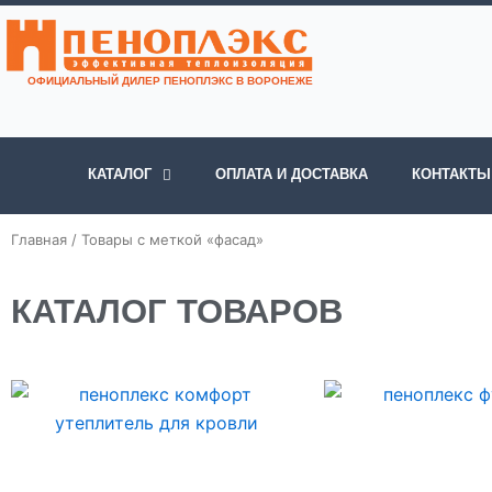
Перейти
к
содержимому
ОФИЦИАЛЬНЫЙ ДИЛЕР ПЕНОПЛЭКС В ВОРОНЕЖЕ
КАТАЛОГ
ОПЛАТА И ДОСТАВКА
КОНТАКТЫ
Главная
/ Товары с меткой «фасад»
КАТАЛОГ ТОВАРОВ
Диапазон
Этот
Эт
цен:
товар
то
176 ₽
–
имеет
им
827 ₽
несколько
не