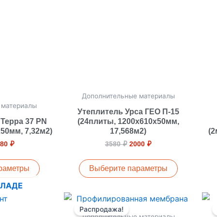
1280 ₽
сколько
несколько
риаций.
вариаций.
ции
Опции
ожно
можно
брать
выбрать
на
ранице
странице
Дополнительные материалы
вара.
товара.
 материалы
Утеплитель Урса ГЕО П-15
 Терра 37 PN
(24плиты, 1200х610х50мм,
х50мм, 7,32м2)
17,568м2)
(2
280
₽
3580
₽
2000
₽
раметры
Выберите параметры
КЛАДЕ
Первоначальная
Текущая
цена
цена:
Распродажа!
составляла
4600 ₽.
Дополнительные материалы