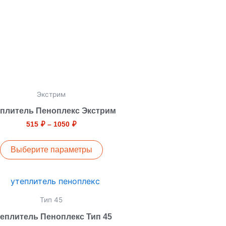
вариаций.
Опции
можно
выбрать
на
странице
товара.
Экстрим
еплитель Пеноплекс Экстрим
515
₽
–
1050
₽
Выберите параметры
Этот
товар
Тип 45
имеет
еплитель Пеноплекс Тип 45
несколько