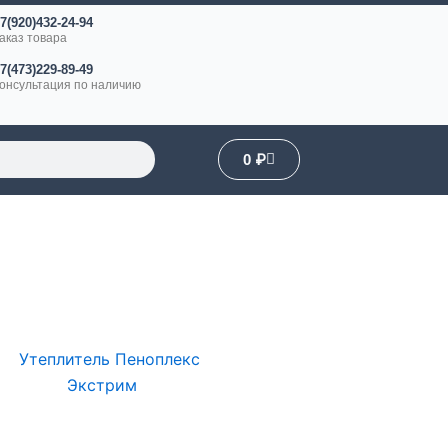
7(920)432-24-94
аказ товара
7(473)229-89-49
онсультация по наличию
Корзина
0
₽
Диапазон
Этот
цен:
товар
515 ₽
–
имеет
1050 ₽
несколько