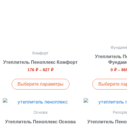
вариаций.
ва
Опции
Оп
можно
м
выбрать
вы
на
на
странице
ст
Фундам
товара.
то
Комфорт
Утеплитель П
Утеплитель Пеноплекс Комфорт
Фундам
176
₽
–
827
₽
0
₽
–
86
Выберите параметры
Выберите па
Диапазон
Этот
Эт
цен:
товар
то
0 ₽
Основа
Penopl
–
имеет
им
100000 ₽
Утеплитель Пеноплекс Основа
Утеплитель Пено
несколько
не