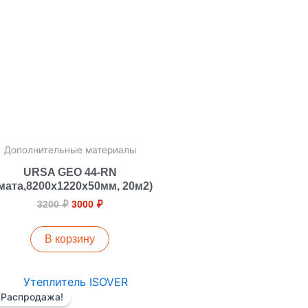
Дополнительные материалы
URSA GEO 44-RN
мата,8200х1220х50мм, 20м2)
3200
₽
3000
₽
В корзину
Диапазон
Этот
цен:
Распродажа!
товар
2800 ₽