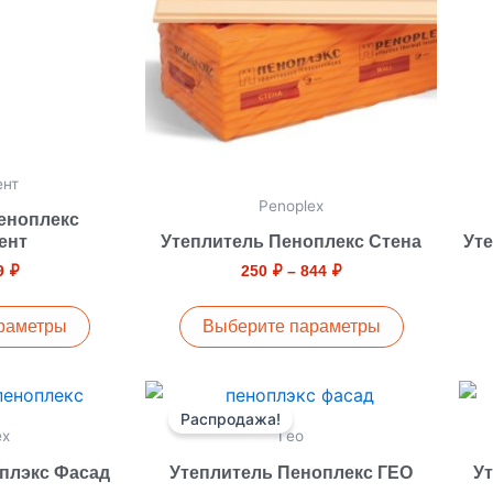
риаций.
вариаций.
ции
Опции
ожно
можно
брать
выбрать
на
ранице
странице
ент
вара.
товара.
Penoplex
еноплекс
ент
Утеплитель Пеноплекс Стена
Ут
9
₽
250
₽
–
844
₽
раметры
Выберите параметры
Диапазон
Диапазон
от
Этот
цен:
цен:
Распродажа!
вар
товар
2650 ₽
1850 ₽
ex
Гео
–
–
еет
имеет
3150 ₽
3250 ₽
плэкс Фасад
Утеплитель Пеноплекс ГЕО
Ут
сколько
несколько