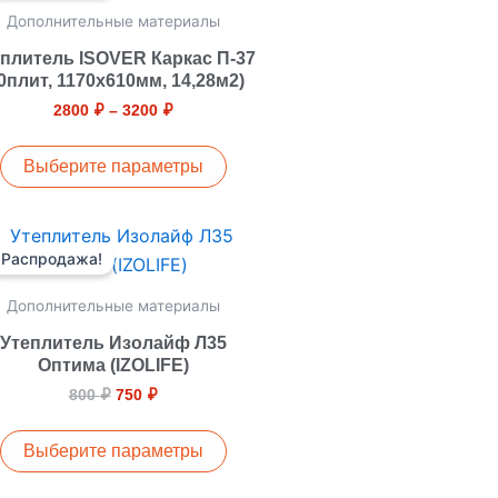
–
имеет
Дополнительные материалы
3200 ₽
несколько
плитель ISOVER Каркас П-37
вариаций.
0плит, 1170х610мм, 14,28м2)
Опции
2800
₽
–
3200
₽
можно
выбрать
Выберите параметры
на
странице
Первоначальная
Текущая
Этот
товара.
цена
цена:
Распродажа!
товар
составляла
750 ₽.
800 ₽.
имеет
Дополнительные материалы
несколько
Утеплитель Изолайф Л35
вариаций.
Оптима (IZOLIFE)
Опции
800
₽
750
₽
можно
выбрать
Выберите параметры
на
странице