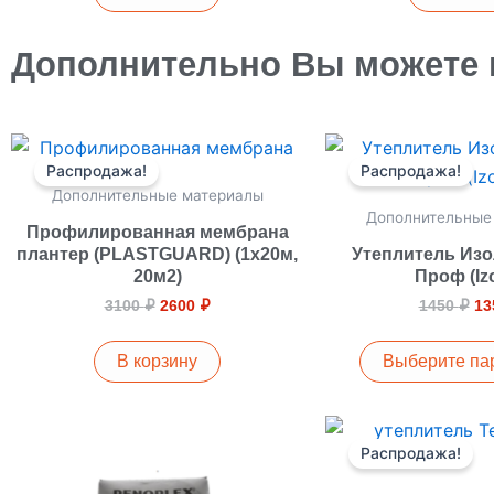
Дополнительно Вы можете 
Первоначальная
Текущая
Пе
Эт
цена
цена:
це
Распродажа!
Распродажа!
то
составляла
2600 ₽.
со
Дополнительные материалы
3100 ₽.
14
им
Дополнительные
не
Профилированная мембрана
плантер (PLASTGUARD) (1х20м,
Утеплитель Изо
ва
20м2)
Проф (Izo
Оп
3100
₽
2600
₽
1450
₽
13
м
вы
В корзину
Выберите па
на
ст
Эт
то
Распродажа!
то
им