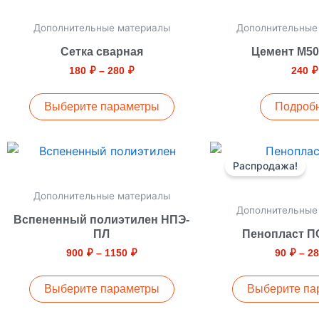
–
имеет
280 ₽
несколько
Дополнительные материалы
Дополнительные
вариаций.
Сетка сварная
Цемент М500
Опции
180
₽
–
280
₽
240
₽
можно
выбрать
Выберите параметры
Подроб
на
странице
Диапазон
Этот
Эт
товара.
цен:
Распродажа!
товар
то
900 ₽
–
имеет
им
Дополнительные материалы
1150 ₽
несколько
не
Дополнительные
Вспененный полиэтилен НПЭ-
вариаций.
ва
ПЛ
Пенопласт П
Опции
Оп
900
₽
–
1150
₽
90
₽
–
2
можно
м
выбрать
вы
Выберите параметры
Выберите па
на
на
странице
ст