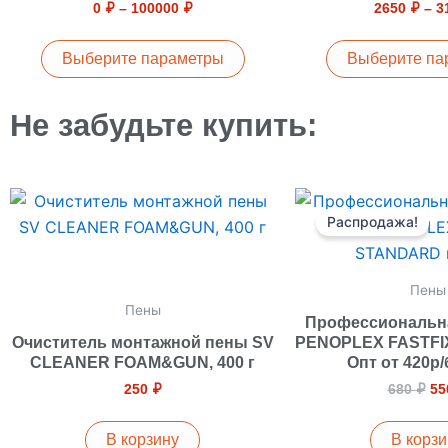
0
₽
–
100000
₽
2650
₽
–
3
вариаций.
ва
Опции
Оп
Выберите параметры
Выберите па
можно
м
выбрать
вы
Не забудьте купить:
на
на
странице
ст
товара.
то
Пе
це
Распродажа!
со
68
Пены
Пены
Профессиональна
Очиститель монтажной пены SV
PENOPLEX FASTFI
CLEANER FOAM&GUN, 400 г
Опт от 420р
250
₽
680
₽
5
В корзину
В корзи