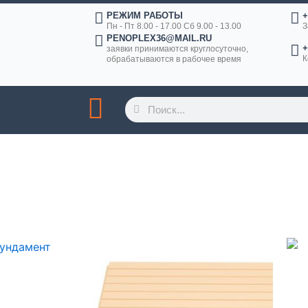
РЕЖИМ РАБОТЫ
+
Пн - Пт 8.00 - 17.00 Сб 9.00 - 13.00
З
PENOPLEX36@MAIL.RU
+
заявки принимаются круглосуточно,
К
обрабатываются в рабочее время
Поиск
Поиск
Диапазон
Диапазон
от
Этот
цен:
цен:
вар
товар
0 ₽
250 ₽
–
–
еет
имеет
869 ₽
844 ₽
сколько
несколько